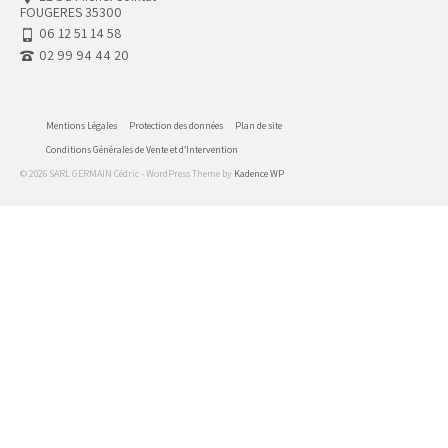
FOUGERES 35300
06 12 51 14 58
02 99 94 44 20
Mentions Légales
Protection des données
Plan de site
Conditions Générales de Vente et d’Intervention
© 2026 SARL GERMAIN Cédric - WordPress Theme by
Kadence WP