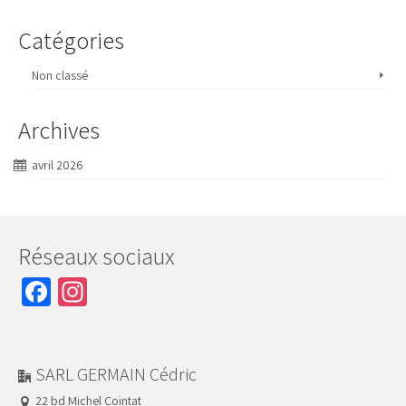
Catégories
Plage de prix : 25,80 € à 116,08 €
Ce produit a plusieurs variations. Les options peuvent être choisies sur la page du produit
Non classé
Archives
avril 2026
Réseaux sociaux
Facebook
Instagram
SARL GERMAIN Cédric
22 bd Michel Cointat
FOUGERES 35300
06 12 51 14 58