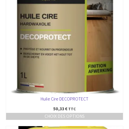
peuvent
être
choisies
sur
la
page
du
produit
Huile Cire DECOPROTECT
50,33
€
TTC
CHOIX DES OPTIONS
Ce
produit