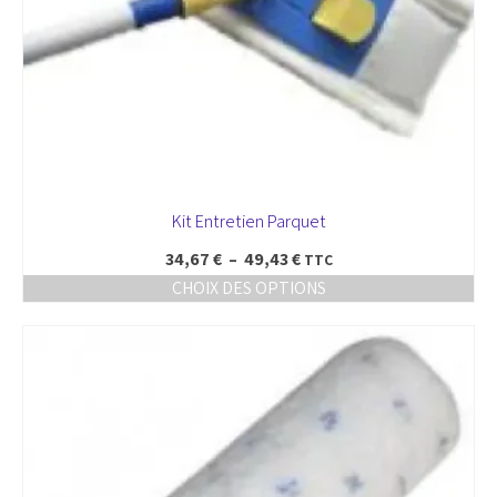
Kit Entretien Parquet
Plage
34,67
€
–
49,43
€
TTC
de
CHOIX DES OPTIONS
prix :
Ce
34,67 €
produit
à
a
49,43 €
plusieurs
variations.
Les
options
peuvent
être
choisies
sur