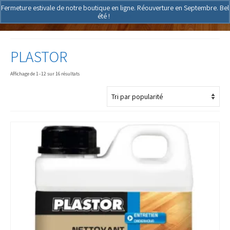
Fermeture estivale de notre boutique en ligne. Réouverture en Septembre. Bel
été !
Ignorer
PLASTOR
Trié
Affichage de 1–12 sur 16 résultats
par
popularité