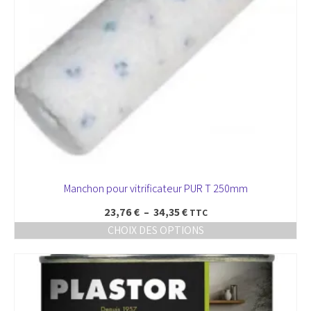
la
page
du
produit
Manchon pour vitrificateur PUR T 250mm
Plage
23,76
€
–
34,35
€
TTC
de
CHOIX DES OPTIONS
prix :
Ce
23,76 €
produit
à
a
34,35 €
plusieurs
variations.
Les
options