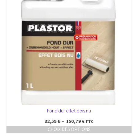
options
peuvent
être
choisies
sur
la
page
du
produit
Fond dur effet bois nu
Plage
32,59
€
–
150,79
€
TTC
de
CHOIX DES OPTIONS
prix :
Ce
32,59 €