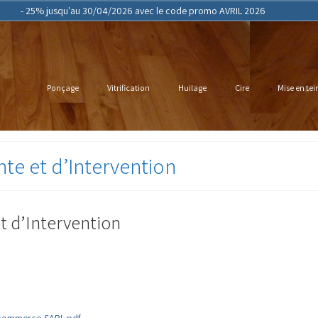
- 25% jusqu'au 30/04/2026 avec le code promo AVRIL 2026
Ignorer
Ponçage
Vitrification
Huilage
Cire
Mise en tei
te et d’Intervention
t d’Intervention
e-commerce-SARL.pdf