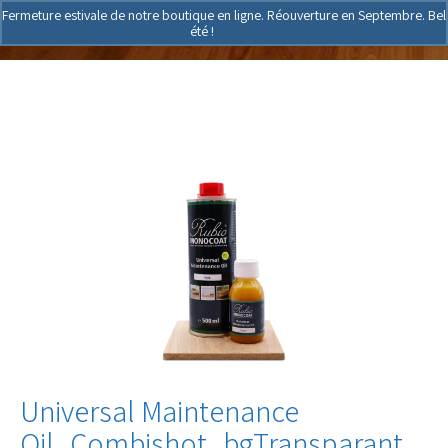
Fermeture estivale de notre boutique en ligne. Réouverture en Septembre. Bel
été !
Ignorer
Universal Maintenance
Oil_Combishot_bgTransparant