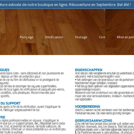
ture estivale de notre boutique en ligne. Réouverture en Septembre. Bel été !
I
Ponçage
Vitrification
Huilage
Cire
Mise en tei