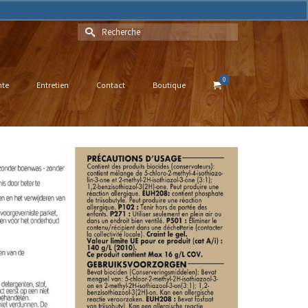
gnorer
Rechercher :
0
nte
Entretien
Contact
Boutique