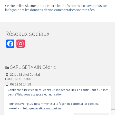
Ce site utilise Akismet pour réduire les indésirables.
En savoir plus sur
la façon dont les données de vos commentaires sont traitées
.
Réseaux sociaux
Facebook
Instagram
SARL GERMAIN Cédric
22 bd Michel Cointat
FOUGERES 35300
06 12 51 14 58
02 99 94 44 20
Confidentialité et cookies : ce site utilise des cookies. En continuant à utiliser
ce site Web, vous acceptez leur utilisation.
Pour en savoir plus, notamment sur la façon de contrôler les cookies,
Mentions Légales
Protection des données
Plan de site
consultez :
Politique relative aux cookies
Conditions Générales de Vente et d’Intervention