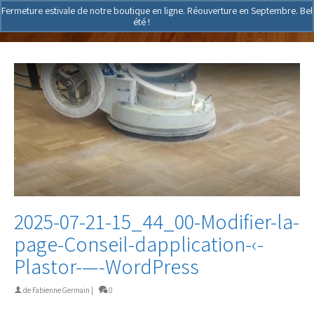
Fermeture estivale de notre boutique en ligne. Réouverture en Septembre. Bel
été !
Ignorer
2025-07-21-15_44_00-Modifier-la-
page-Conseil-dapplication-‹-
Plastor-—-WordPress
de
Fabienne Germain
|
0