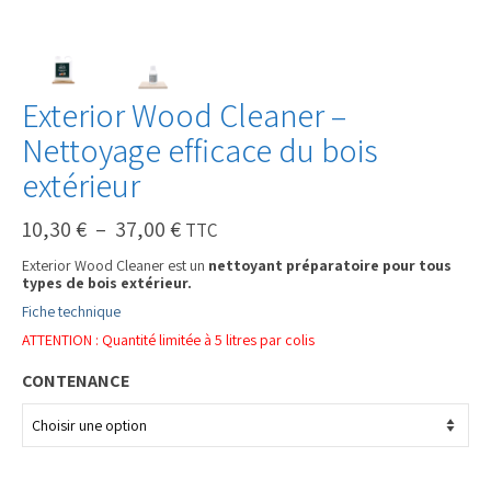
Exterior Wood Cleaner –
Nettoyage efficace du bois
extérieur
Plage
10,30
€
–
37,00
€
TTC
de
prix :
Exterior Wood Cleaner est un
nettoyant préparatoire pour tous
10,30 €
types de bois extérieur.
à
Fiche technique
37,00 €
ATTENTION : Quantité limitée à 5 litres par colis
CONTENANCE