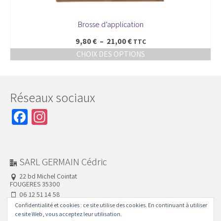
Brosse d’application
Plage
9,80
€
–
21,00
€
TTC
de
CHOIX DES OPTIONS
prix :
Ce
9,80 €
produit
à
a
21,00 €
plusieurs
Réseaux sociaux
variations.
Les
Facebook
Instagram
options
peuvent
être
choisies
sur
la
page
SARL GERMAIN Cédric
du
produit
22 bd Michel Cointat
FOUGERES 35300
06 12 51 14 58
02 99 94 44 20
Confidentialité et cookies : ce site utilise des cookies. En continuant à utiliser
ce site Web, vous acceptez leur utilisation.