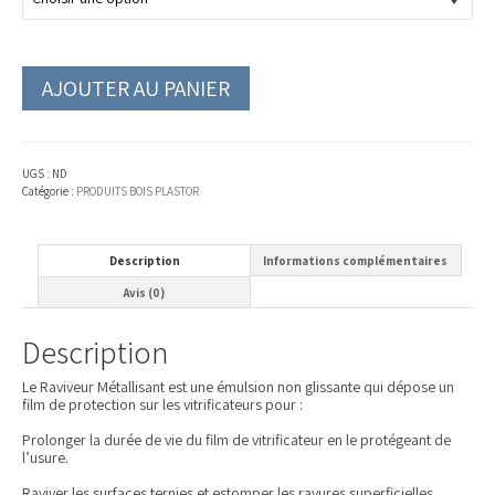
AJOUTER AU PANIER
UGS :
ND
Catégorie :
PRODUITS BOIS PLASTOR
Description
Informations complémentaires
Avis (0)
Description
Le Raviveur Métallisant est une émulsion non glissante qui dépose un
film de protection sur les vitrificateurs pour :
Prolonger la durée de vie du film de vitrificateur en le protégeant de
l’usure.
Raviver les surfaces ternies et estomper les rayures superficielles.