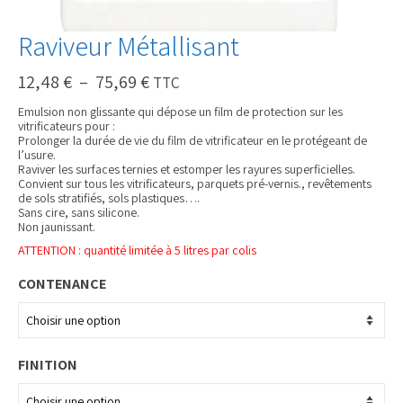
Raviveur Métallisant
Plage
12,48
€
–
75,69
€
TTC
de
prix :
Emulsion non glissante qui dépose un film de protection sur les
12,48 €
vitrificateurs pour :
à
Prolonger la durée de vie du film de vitrificateur en le protégeant de
75,69 €
l’usure.
Raviver les surfaces ternies et estomper les rayures superficielles.
Convient sur tous les vitrificateurs, parquets pré-vernis., revêtements
de sols stratifiés, sols plastiques….
Sans cire, sans silicone.
Non jaunissant.
ATTENTION : quantité limitée à 5 litres par colis
CONTENANCE
FINITION