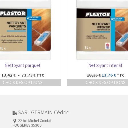
Nettoyant parquet
Nettoyant intensif
Plage
Le
Le
13,42
€
–
73,73
€
18,35
€
13,76
€
TTC
TTC
de
prix
prix
CHOIX DES OPTIONS
CHOIX DES OPTIONS
prix :
initial
actue
Ce
13,42 €
était :
Ce
est :
produit
à
18,35 €.
produit
13,76 
a
73,73 €
a
plusieurs
plusieurs
variations.
variations.
Les
Les
SARL GERMAIN Cédric
options
options
peuvent
peuvent
22 bd Michel Cointat
être
être
FOUGERES 35300