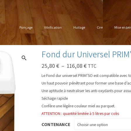
Ponçage
Vitrification
Huilage
Cire
Mise en tei
Fond dur Universel PRIM
Plage
25,80
€
–
116,08
€
TTC
de
prix :
Le Fond dur universel PRIM’SO est compatible avec to
25,80 €
Un haut pouvoir pénétrant pour former une base d’acc
à
116,08 €
Une aptitude à neutraliser les anti-oxydants pour assur
Séchage rapide
Confère une légère couleur miel au parquet.
ATTENTION : quantité limitée à 5 litres par colis
CONTENANCE
Choisir une option