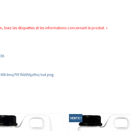
on, lisez les étiquettes et les informations concernant le produit. »
836
r6th3mq7t97kkthhjztho/out.png
VENTE !