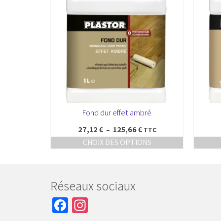
Fond dur effet ambré
Plage
27,12
€
–
125,66
€
TTC
de
ONS
CHOIX DES OPTIONS
prix :
Ce
27,12 €
produit
à
a
125,66 €
plusieurs
Réseaux sociaux
.
variations.
Les
Facebook
Instagram
options
peuvent
être